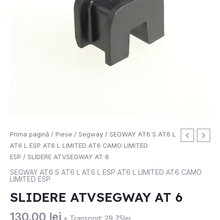
Cantitate
Prima pagină
/
Piese
/
Segway
/
SEGWAY AT6 S AT6 L
SLIDERE
AT6 L ESP AT6 L LIMITED AT6 CAMO LIMITED
ATVSEGWAY
ESP
/ SLIDERE ATVSEGWAY AT 6
AT
SEGWAY AT6 S AT6 L AT6 L ESP AT6 L LIMITED AT6 CAMO
LIMITED ESP
6
SLIDERE ATVSEGWAY AT 6
130.00
lei
+ Transport: 29,75lei