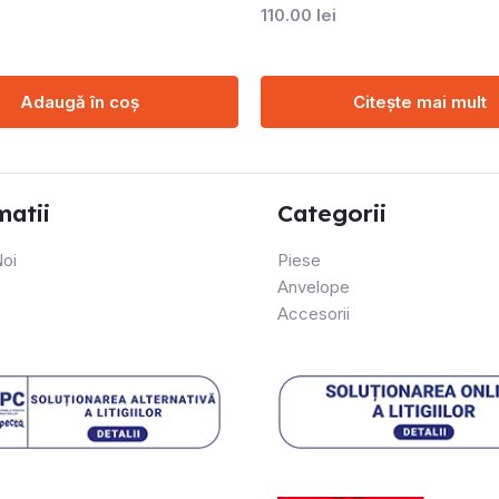
110.00
lei
Adaugă în coș
Citește mai mult
matii
Categorii
oi
Piese
Anvelope
Accesorii