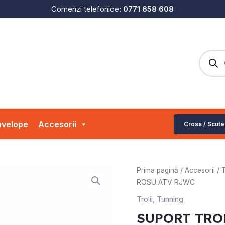
Comenzi telefonice:
0771 658 608
Produc
search
velope
Accesorii
Cross / Scute
Prima pagină
/
Accesorii
/
T
ROSU ATV RJWC
Trolii
,
Tunning
SUPORT TRO