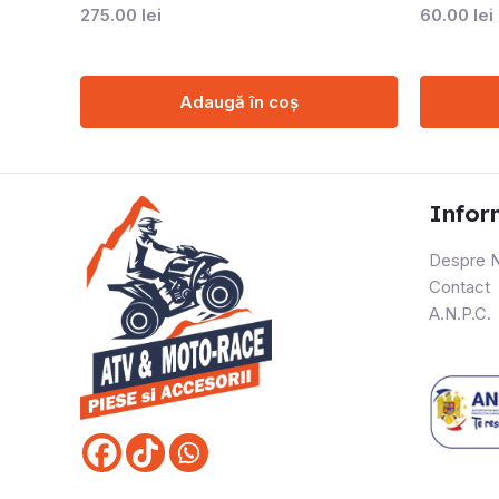
275.00
lei
60.00
lei
Adaugă în coș
Infor
Despre N
Contact
A.N.P.C.