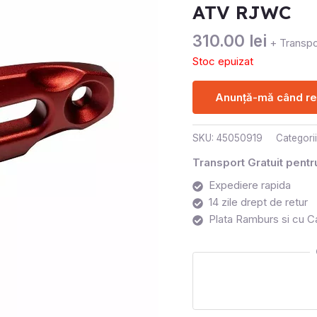
ATV RJWC
310.00
lei
+ Transpo
Stoc epuizat
Anunță-mă când rev
SKU:
45050919
Categori
Transport Gratuit pent
Expediere rapida
14 zile drept de retur
Plata Ramburs si cu C