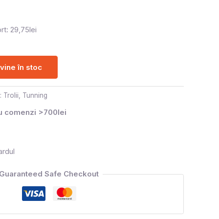
rt: 29,75lei
ine în stoc
i:
Trolii
,
Tunning
ru comenzi >700lei
ardul
Guaranteed Safe Checkout