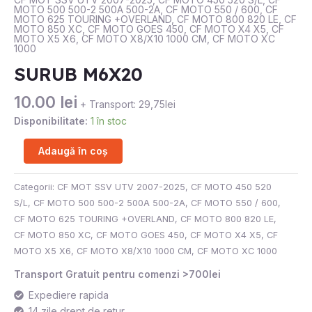
MOTO 500 500-2 500A 500-2A
,
CF MOTO 550 / 600
,
CF
MOTO 625 TOURING +OVERLAND
,
CF MOTO 800 820 LE
,
CF
MOTO 850 XC
,
CF MOTO GOES 450
,
CF MOTO X4 X5
,
CF
MOTO X5 X6
,
CF MOTO X8/X10 1000 CM
,
CF MOTO XC
1000
SURUB M6X20
10.00
lei
+ Transport: 29,75lei
Disponibilitate:
1 în stoc
Adaugă în coș
Categorii:
CF MOT SSV UTV 2007-2025
,
CF MOTO 450 520
S/L
,
CF MOTO 500 500-2 500A 500-2A
,
CF MOTO 550 / 600
,
CF MOTO 625 TOURING +OVERLAND
,
CF MOTO 800 820 LE
,
CF MOTO 850 XC
,
CF MOTO GOES 450
,
CF MOTO X4 X5
,
CF
MOTO X5 X6
,
CF MOTO X8/X10 1000 CM
,
CF MOTO XC 1000
Transport Gratuit pentru comenzi >700lei
Expediere rapida
14 zile drept de retur