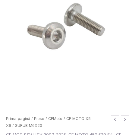
Cantitate
Prima pagină
/
Piese
/
CFMoto
/
CF MOTO X5
SURUB
X6
/ SURUB M6X20
M6X20
CF MOT SSV UTV 2007-2025
,
CF MOTO 450 520 S/L
,
CF