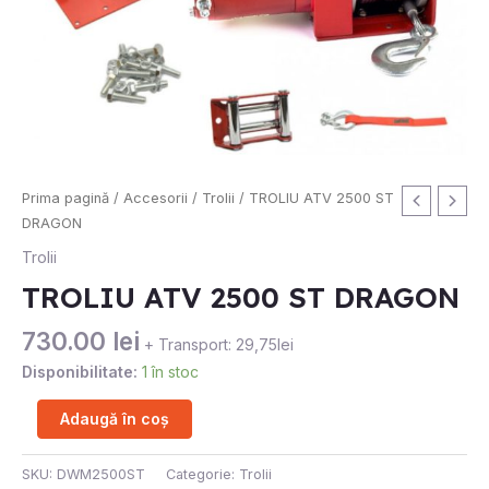
Cantitate
Prima pagină
/
Accesorii
/
Trolii
/ TROLIU ATV 2500 ST
TROLIU
DRAGON
ATV
Trolii
2500
TROLIU ATV 2500 ST DRAGON
ST
DRAGON
730.00
lei
+ Transport: 29,75lei
Disponibilitate:
1 în stoc
Adaugă în coș
SKU:
DWM2500ST
Categorie:
Trolii