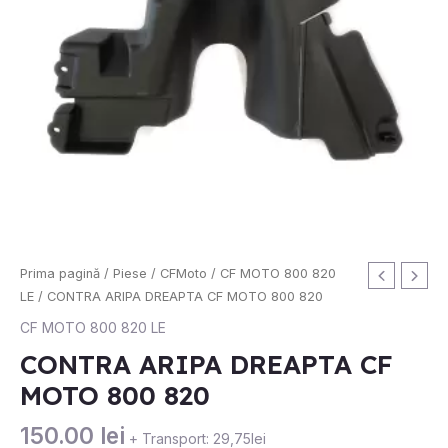
Cantitate
Prima pagină
/
Piese
/
CFMoto
/
CF MOTO 800 820
CONTRA
LE
/ CONTRA ARIPA DREAPTA CF MOTO 800 820
ARIPA
CF MOTO 800 820 LE
DREAPTA
CONTRA ARIPA DREAPTA CF
CF
MOTO 800 820
MOTO
800
150.00
lei
820
+ Transport: 29,75lei