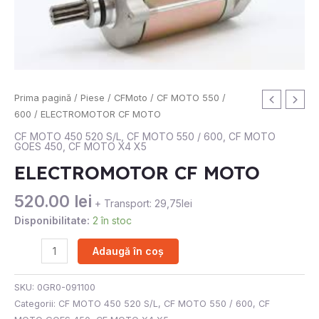
Cantitate
Prima pagină
/
Piese
/
CFMoto
/
CF MOTO 550 /
ELECTROMOTOR
600
/ ELECTROMOTOR CF MOTO
CF
CF MOTO 450 520 S/L
,
CF MOTO 550 / 600
,
CF MOTO
GOES 450
,
CF MOTO X4 X5
MOTO
ELECTROMOTOR CF MOTO
520.00
lei
+ Transport: 29,75lei
Disponibilitate:
2 în stoc
Adaugă în coș
SKU:
0GR0-091100
Categorii:
CF MOTO 450 520 S/L
,
CF MOTO 550 / 600
,
CF