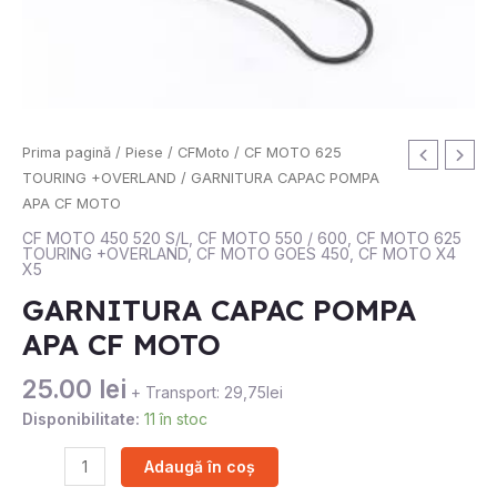
Cantitate
Prima pagină
/
Piese
/
CFMoto
/
CF MOTO 625
GARNITURA
TOURING +OVERLAND
/ GARNITURA CAPAC POMPA
CAPAC
APA CF MOTO
POMPA
CF MOTO 450 520 S/L
,
CF MOTO 550 / 600
,
CF MOTO 625
TOURING +OVERLAND
,
CF MOTO GOES 450
,
CF MOTO X4
APA
X5
CF
GARNITURA CAPAC POMPA
MOTO
APA CF MOTO
25.00
lei
+ Transport: 29,75lei
Disponibilitate:
11 în stoc
Adaugă în coș