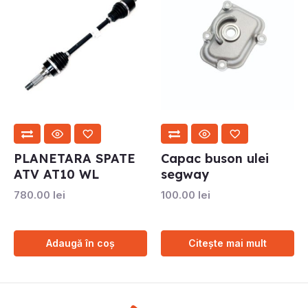
PLANETARA SPATE
Capac buson ulei
ATV AT10 WL
segway
780.00
lei
100.00
lei
Adaugă în coș
Citește mai mult