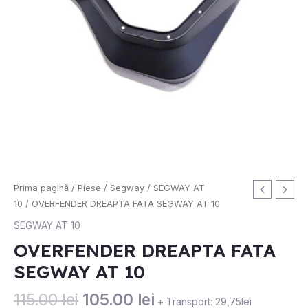
Prețul
Prețul
Prima pagină
/
Piese
/
Segway
/
SEGWAY AT
inițial
curent
10
/ OVERFENDER DREAPTA FATA SEGWAY AT 10
a
este:
SEGWAY AT 10
fost:
105.00 lei.
OVERFENDER DREAPTA FATA
115.00 lei.
SEGWAY AT 10
115.00
lei
105.00
lei
+ Transport: 29,75lei