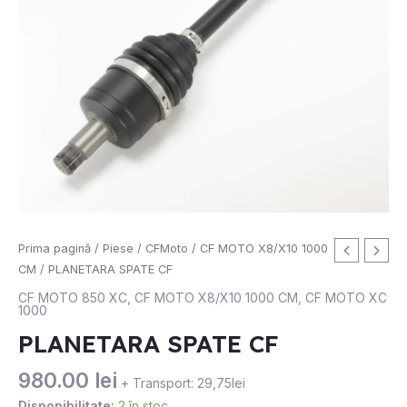
Cantitate
Prima pagină
/
Piese
/
CFMoto
/
CF MOTO X8/X10 1000
PLANETARA
CM
/ PLANETARA SPATE CF
SPATE
CF MOTO 850 XC
,
CF MOTO X8/X10 1000 CM
,
CF MOTO XC
1000
CF
PLANETARA SPATE CF
980.00
lei
+ Transport: 29,75lei
Disponibilitate:
2 în stoc