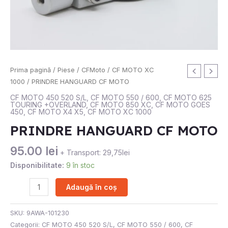
Cantitate
Prima pagină
/
Piese
/
CFMoto
/
CF MOTO XC
PRINDRE
1000
/ PRINDRE HANGUARD CF MOTO
HANGUARD
CF MOTO 450 520 S/L
,
CF MOTO 550 / 600
,
CF MOTO 625
TOURING +OVERLAND
,
CF MOTO 850 XC
,
CF MOTO GOES
CF
450
,
CF MOTO X4 X5
,
CF MOTO XC 1000
MOTO
PRINDRE HANGUARD CF MOTO
95.00
lei
+ Transport: 29,75lei
Disponibilitate:
9 în stoc
Adaugă în coș
SKU:
9AWA-101230
Categorii:
CF MOTO 450 520 S/L
,
CF MOTO 550 / 600
,
CF