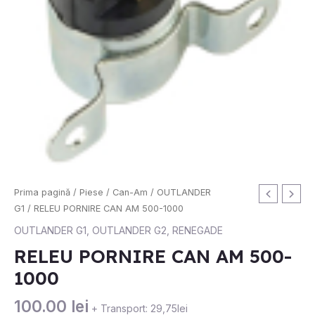
Cantitate
Prima pagină
/
Piese
/
Can-Am
/
OUTLANDER
RELEU
G1
/ RELEU PORNIRE CAN AM 500-1000
PORNIRE
OUTLANDER G1
,
OUTLANDER G2
,
RENEGADE
CAN
RELEU PORNIRE CAN AM 500-
AM
1000
500-
1000
100.00
lei
+ Transport: 29,75lei