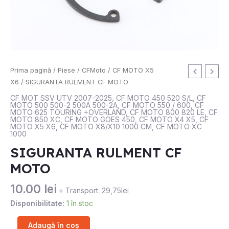
Cantitate
Prima pagină
/
Piese
/
CFMoto
/
CF MOTO X5
SIGURANTA
X6
/ SIGURANTA RULMENT CF MOTO
RULMENT
CF MOT SSV UTV 2007-2025
,
CF MOTO 450 520 S/L
,
CF
MOTO 500 500-2 500A 500-2A
,
CF MOTO 550 / 600
,
CF
CF
MOTO 625 TOURING +OVERLAND
,
CF MOTO 800 820 LE
,
CF
MOTO
MOTO 850 XC
,
CF MOTO GOES 450
,
CF MOTO X4 X5
,
CF
MOTO X5 X6
,
CF MOTO X8/X10 1000 CM
,
CF MOTO XC
1000
SIGURANTA RULMENT CF
MOTO
10.00
lei
+ Transport: 29,75lei
Disponibilitate:
1 în stoc
Adaugă în coș