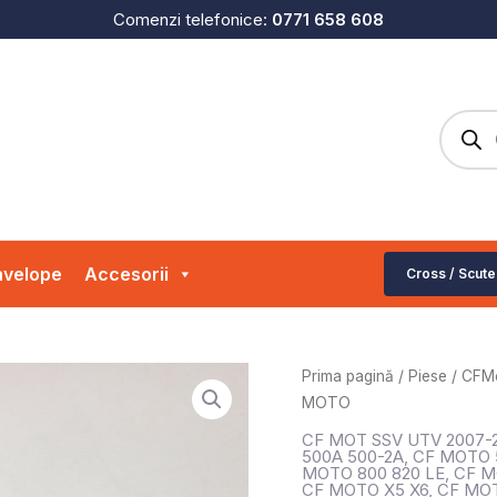
Comenzi telefonice:
0771 658 608
Produc
search
velope
Accesorii
Cross / Scute
Cantitate
Prima pagină
/
Piese
/
CFM
SURUB
MOTO
M6X20
CF MOT SSV UTV 2007-
CF
500A 500-2A
,
CF MOTO 5
MOTO 800 820 LE
,
CF M
MOTO
CF MOTO X5 X6
,
CF MOT