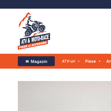
Skip
to
content
Piese
An
Magazin
ATV-uri