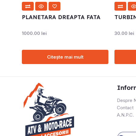
PLANETARA DREAPTA FATA
TURBI
1000.00
lei
30.00
lei
Citește mai mult
Infor
Despre N
Contact
A.N.P.C.