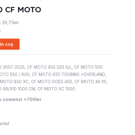
0 CF MOTO
: 29,75lei
c
în coș
V 2007-2025
,
CF MOTO 450 520 S/L
,
CF MOTO 500
OTO 550 / 600
,
CF MOTO 625 TOURING +OVERLAND
,
 MOTO 850 XC
,
CF MOTO GOES 450
,
CF MOTO X4 X5
,
 X8/X10 1000 CM
,
CF MOTO XC 1000
ru comenzi >700lei
ardul