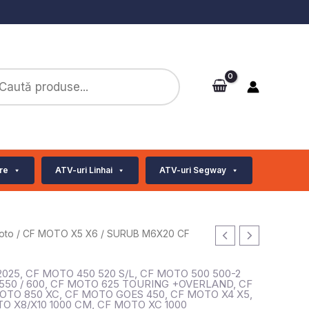
ts
re
ATV-uri Linhai
ATV-uri Segway
oto
/
CF MOTO X5 X6
/ SURUB M6X20 CF
2025
,
CF MOTO 450 520 S/L
,
CF MOTO 500 500-2
50 / 600
,
CF MOTO 625 TOURING +OVERLAND
,
CF
OTO 850 XC
,
CF MOTO GOES 450
,
CF MOTO X4 X5
,
O X8/X10 1000 CM
,
CF MOTO XC 1000