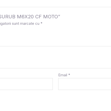
la „SURUB M6X20 CF MOTO”
igatorii sunt marcate cu
*
Email
*