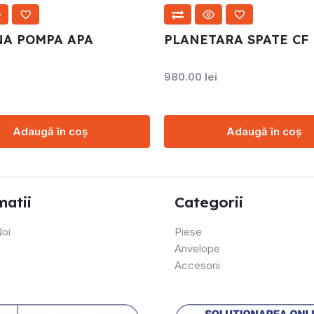
NA POMPA APA
PLANETARA SPATE CF
980.00
lei
Adaugă în coș
Adaugă în coș
matii
Categorii
oi
Piese
Anvelope
Accesorii