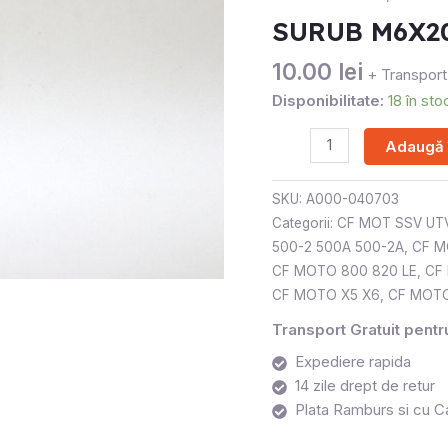
SURUB M6X2
10.00
lei
+ Transport
Disponibilitate:
18 în sto
Adaugă 
SKU:
A000-040703
Categorii:
CF MOT SSV UT
500-2 500A 500-2A
,
CF M
CF MOTO 800 820 LE
,
CF
CF MOTO X5 X6
,
CF MOTO
Transport Gratuit pent
Expediere rapida
14 zile drept de retur
Plata Ramburs si cu C